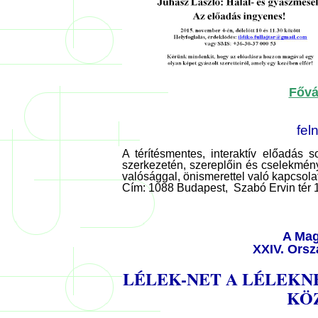
Fővá
fel
A térítésmentes, interaktív előadás s
szerkezetén, szereplőin és cselekmény
valósággal, önismerettel való kapcsol
a
Cím: 1088 Budapest,
Szabó Ervin tér 
A Mag
XXIV. Ors
LÉLEK-NET A LÉLEKN
KÖ