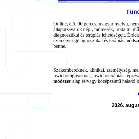
Tüne
Online, élő, 90 perces, magyar nyelvű, nem 
állapotzavarok nép-, műmesék, irodalmi műve
diagnosztikai és terápiás lehetőségeit. Érd
személyiségdiagnosztikai és terápiás módsze
benne.
Szakembereknek, klinikai, személyiség, ment
pszichológusoknak, pszichoterápiás képzés
módszer
alap és/vagy középszintű haladó 
2026. augus