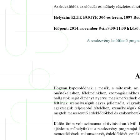
Az érdeklődők az előadás és műhely részletes absz
Helyszín: ELTE BGGYF, 306-os terem, 1097 Budap
Időpont: 2014. november 8-án 9.00-11.00 h
közöt
A rendezvény letölthető prog
A
Hogyan kapcsolódnak a mesék, a mítoszok, az e
önértékeléshez, félelmeinkhez, szorongásainkho
hallgatók saját élményt nyerve megismerkednek e
feltárják személyiségük egyes jellemzőit, vágyai
egészségük teljesebbé tételéhez, személyiségük f
megtelt meseszerető érdeklődőkkel és szakemberek
Külön öröm volt számomra aktivitásukon kívül, 
ajánlotta műhelyünket a rendezvény programjai k
nemzedékének rokonszenvét, érdeklődését, emlék