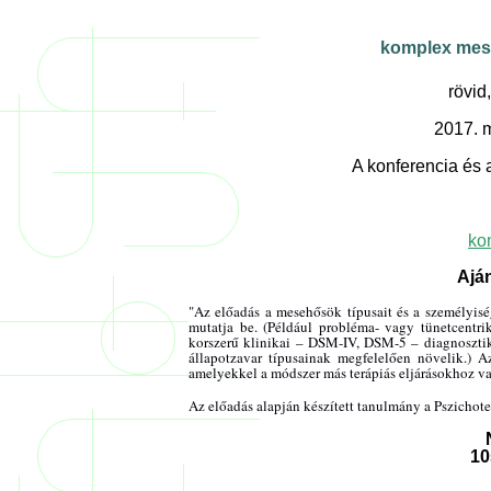
komplex mese
rövid
2017. m
A konferencia és 
ko
Aján
"Az előadás a mesehősök típusait és a személyiség
mutatja be. (Például probléma- vagy tünetcentrik
korszerű klinikai – DSM-IV, DSM-5 – diagnosztika
állapotzavar típusainak megfelelően növelik.) A
amelyekkel a módszer más terápiás eljárásokhoz va
Az előadás alapján készített tanulmány a Pszichote
10