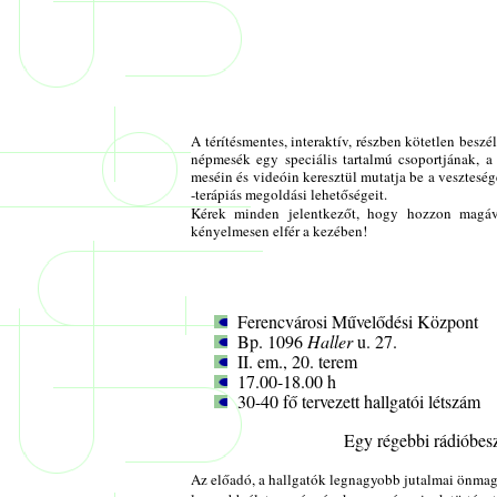
A térítésmentes, interaktív, részben kötetlen besz
népmesék egy speciális tartalmú csoportjának, a
meséin és videóin keresztül mutatja be a veszteség
-terápiás megoldási lehetőségeit.
Kérek minden jelentkezőt, hogy hozzon magáva
kényelmesen elfér a kezében!
Ferencvárosi Művelődési Központ
Bp. 1096
Haller
u. 27.
II. em., 20. terem
17.00-18.00 h
30-40 fő tervezett hallgatói létszám
Egy régebbi rádióbeszé
Az előadó, a hallgatók legnagyobb jutalmai önma