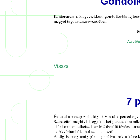
Gondolk
Konferencia a kisgyerekkori gondolkodás fejle
megyei tagozata szervezésében.
M
Az előa
Vissza
7 
Érdekel a mesepszichológia? Van rá 7 perced egy
Szeretettel meghívlak egy kb. hét perces, dinamik
akár kommentelhetsz is az M2 (Petőfi) tévécsatorna
az Akváriumból, ahol szabad a szó!
Addig is, meg amíg pár nap múlva írok a követ