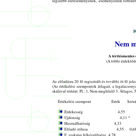
legszebb életeseményének, -eseményeinek történet
K
Nem me
A térítésmentes 
(A többi érdeklődő
Az előadásra 20 fő regisztrált és további öt fő je
(Az értékelési szempontok átlagait, a legalacson
skálával történt. Pl.: 1. Nem megfelelő 3. Átlagos, 5
Értékelési szempont Érték Szórá
Érdekesség 4,55
Újdonság 4,11
Használhatóság 4,33
Előadó stílusa 4,55 0,68 (l
E. szakmai felkészültsége 4,78