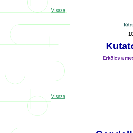
Vissza
Káro
10
Kutat
Erkölcs a me
Vissza