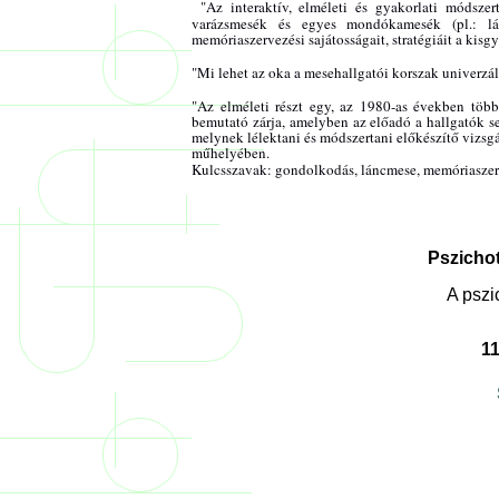
"Az interaktív, elméleti és gyakorlati módsze
varázsmesék és egyes mondókamesék (pl.: lán
memóriaszervezési sajátosságait, stratégiáit a kisg
"Mi lehet az oka a mesehallgatói korszak univerzál
"Az elméleti részt egy, az 1980-as években több
bemutató zárja, amelyben az előadó a hallgatók se
melynek lélektani és módszertani előkészítő vizs
műhelyében.
Kulcsszavak: gondolkodás, láncmese, memóriaszerve
Pszichot
A pszi
11