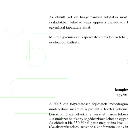
Az elmúlt két év hagyományait folytatva most 
családokban felnövő vagy éppen a családokon 
egymással tapasztalataikat.
Minden gyermekkel kapcsolatos téma fontos lehet, 
és előadót. Kattints:
komplex
egyéni 
A 2005 óta folyamatosan fejlesztett mesediagnos
módszertana megfelel a projektív tesztek jellemz
korcsoportú személyek által készített három fókus
...A módszer hatékony segédeszköze lehet az egyéni
Az előadást kb. 350 fő hallgatta meg, utána közül
(Az absztrakt teljes szövege a konferencia kiadván