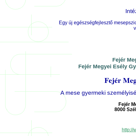
Int
Egy új egészségfejlesztő mesepszi
v
Fejér Me
Fejér Megyei Esély G
Fejér Me
A mese gyermeki személyiségr
Fejér M
8000 Széke
http:/