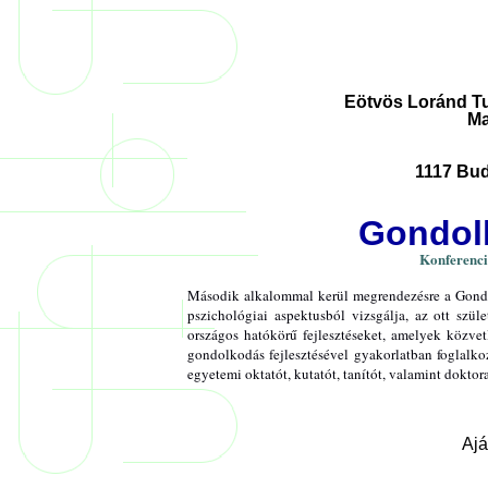
Eötvös Loránd T
Ma
1117 Bud
Gondolk
Konferencia
Második alkalommal kerül megrendezésre a
Gond
pszichológiai aspektusból vizsgálja, az ott szül
országos hatókörű fejlesztéseket, amelyek közvet
gondolkodás fejlesztésével gyakorlatban foglalkoz
egyetemi oktatót, kutatót, tanítót, valamint doktor
Ajá