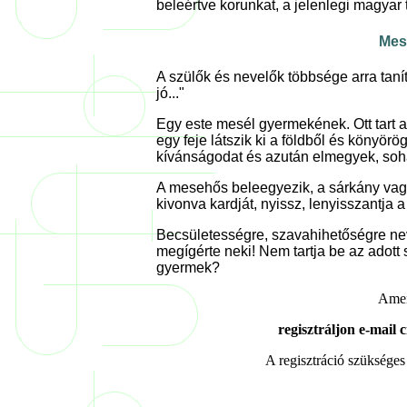
beleértve korunkat, a jelenlegi magyar 
Mes
A szülők és nevelők többsége arra tanít
jó..."
Egy este mesél gyermekének. Ott tart
egy feje látszik ki a földből és könyö
kívánságodat és azután elmegyek, soha
A mesehős beleegyezik, a sárkány vagy
kivonva kardját, nyissz, lenyisszantja a
Becsületességre, szavahihetőségre ne
megígérte neki! Nem tartja be az adott s
gyermek?
Amen
regisztráljon e-mail
A regisztráció szükség