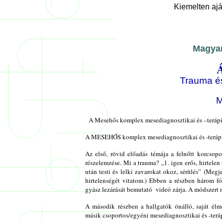
Kiemelten aj
Magyar
Trauma és
M
A Mesehős komplex mesediagnosztikai és –terápiá
A MESEHŐS komplex mesediagnosztikai és -terápiás
Az első, rövid előadás témája a felnőtt korcsopo
részelemzése. Mi a trauma? „1. igen erős, hirtelen t
után testi és lelki zavarokat okoz, sérülés” (Megj
hirtelenségét vitatom.) Ebben a részben három 
gyász lezárását bemutató
videó zárja. A módszert
A második részben a hallgatók önálló, saját él
másik csoportos/egyéni mesediagnosztikai és -teráp