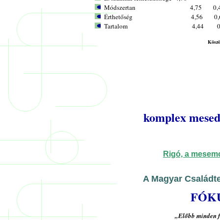
Módszertan 4,75 0,43 (leg
Érthetőség 4,56 0,68 (le
Tartalom 4,44 0,68 (le
Köszö
komplex mesedi
Rigó, a mesem
A Magyar Családte
FÓK
„Előbb minden fe