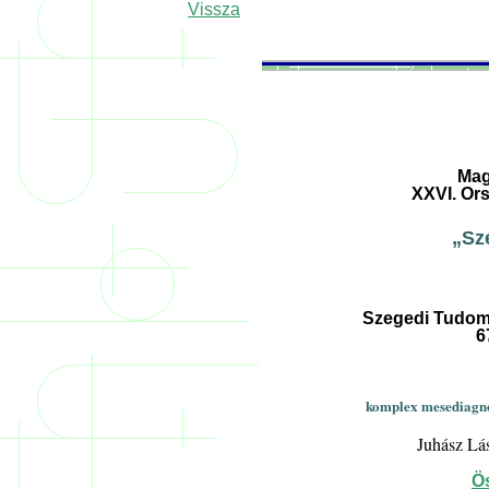
Vissza
Mag
XXVI. Or
„Sz
Szegedi Tudom
6
komplex mesediagnos
Juhász Lá
Ö