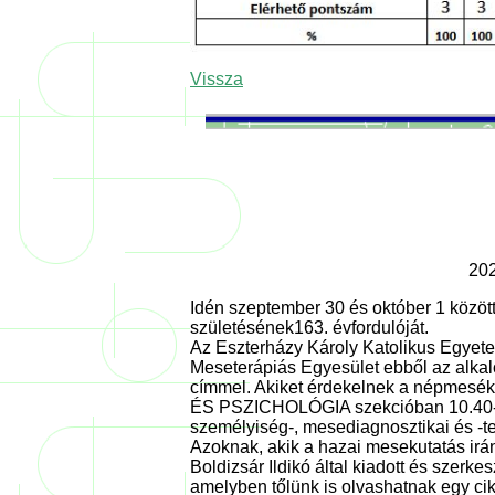
Vissza
202
Idén szeptember 30 és október 1 közö
születésének163. évfordulóját.
Az Eszterházy Károly Katolikus Egyet
Meseterápiás Egyesület ebből az alkal
címmel. Akiket érdekelnek a népmesék 
ÉS PSZICHOLÓGIA szekcióban 10.40-1
személyiség-, mesediagnosztikai és -t
Azoknak, akik a hazai mesekutatás irány
Boldizsár Ildikó által kiadott és szerk
amelyben tőlünk is olvashatnak egy cik