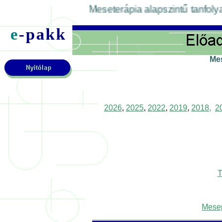
Meseterápia alapszintű tanfolyam 2026
e
-pakk
Mes
2026
,
2025
,
2022
,
2019
,
2018,
2
T
Mesep