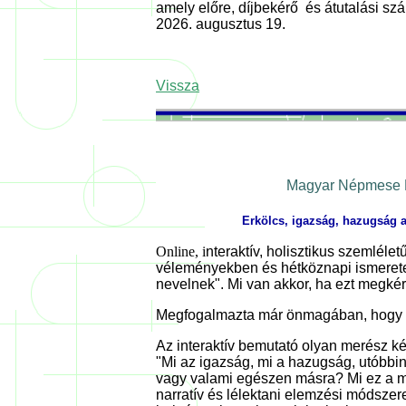
amely előre, díjbekérő és átutalási szá
2026. augusztus 19.
Vissza
Magyar Népmese Na
Erkölcs, igazság, hazugság 
Online, i
nteraktív, holisztikus szemléle
véleményekben és hétköznapi ismeretek
nevelnek". Mi van akkor, ha ezt megké
Megfogalmazta már önmagában, hogy 
Az interaktív bemutató olyan merész kér
"Mi az igazság, mi a hazugság, utóbbi
vagy valami egészen másra? Mi ez a m
narratív és lélektani elemzési módsze