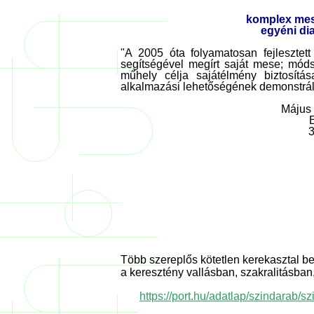
komplex mes
egyéni dia
"A 2005 óta folyamatosan fejlesztett
segítségével megírt saját mese; módsz
műhely célja sajátélmény biztosítá
alkalmazási lehetőségének demonstrál
Május 
3
Több szereplős kötetlen kerekasztal b
a keresztény vallásban, szakralitásban
https://port.hu/adatlap/szindarab