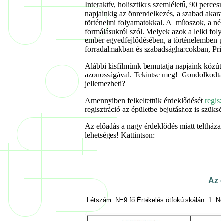
Interaktív, holisztikus szemléletű, 90 perce
napjainkig az önrendelkezés, a szabad akara
történelmi folyamatokkal. A mítoszok, a né
formálásukról szól. Melyek azok a lelki f
ember egyedfejlődésében, a történelemben p
forradalmakban és szabadságharcokban, Pri
Alábbi kisfilmünk bemutatja napjaink közúti
azonosságával. Tekintse meg! Gondolkodtat
jellemezheti?
Amennyiben felkeltettük érdeklődését
regis
regisztráció az épületbe bejutáshoz is szüks
Az előadás a nagy érdeklődés miatt teltházas
lehetséges! Kattintson:
Az 
Létszám: N=9 fő Értékelés ötfokú skálán: 1. N